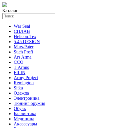
Каталог
War Seal
СПЛАВ
Helicon-Tex
5.45 DESIGN
Mars-Pater
Stich Profi
Ars Arma
ССО
T-Armis
FILIN
Army Project
Remington
Sitka
Одежда
Электроника
Тюнинг оружия
Обувь
Баллистика
Медицина
Аксессуары