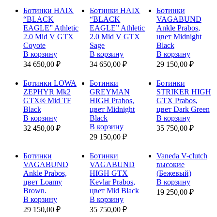
Ботинки HAIX
Ботинки HAIX
Ботинки
“BLACK
“BLACK
VAGABUND
EAGLE” Athletic
EAGLE” Athletic
Ankle Prabos,
2.0 Mid V GTX
2.0 Mid V GTX
цвет Мidnight
Coyote
Sage
Black
В корзину
В корзину
В корзину
34 650,00 ₽
34 650,00 ₽
29 150,00 ₽
Ботинки LOWA
Ботинки
Ботинки
ZEPHYR Mk2
GREYMAN
STRIKER HIGH
GTX® Mid TF
HIGH Prabos,
GTX Prabos,
Black
цвет Midnight
цвет Dark Green
В корзину
Black
В корзину
В корзину
32 450,00 ₽
35 750,00 ₽
29 150,00 ₽
Ботинки
Ботинки
Vaneda V-clutch
VAGABUND
VAGABUND
высокие
Ankle Prabos,
HIGH GTX
(Бежевый)
цвет Loamy
Kevlar Prabos,
В корзину
Brown.
цвет Mid Black
19 250,00 ₽
В корзину
В корзину
29 150,00 ₽
35 750,00 ₽