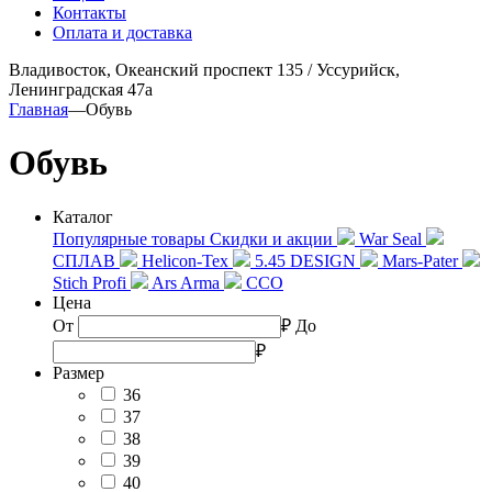
Контакты
Оплата и доставка
Владивосток, Океанский проспект 135
/
Уссурийск,
Ленинградская 47а
Главная
—
Обувь
Обувь
Каталог
Популярные товары
Скидки и акции
War Seal
СПЛАВ
Helicon-Tex
5.45 DESIGN
Mars-Pater
Stich Profi
Ars Arma
ССО
Цена
От
₽
До
₽
Размер
36
37
38
39
40