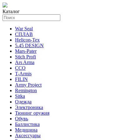
Каталог
War Seal
СПЛАВ
Helicon-Tex
5.45 DESIGN
Mars-Pater
Stich Profi
Ars Arma
ССО
T-Armis
FILIN
Army Project
Remington
Sitka
Одежда
Электроника
Тюнинг оружия
Обувь
Баллистика
Медицина
Аксессуары