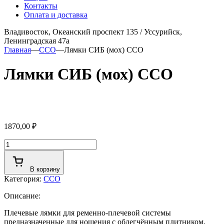
Контакты
Оплата и доставка
Владивосток, Океанский проспект 135
/
Уссурийск,
Ленинградская 47а
Главная
—
ССО
—
Лямки СИБ (мох) ССО
Лямки СИБ (мох) ССО
1870,00
₽
Количество
товара
Лямки
В корзину
СИБ
Категория:
ССО
(мох)
ССО
Описание:
Плечевые лямки для ременно-плечевой системы
предназначенные для ношения с облегчённым плитником,