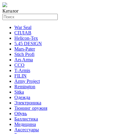
Каталог
War Seal
СПЛАВ
Helicon-Tex
5.45 DESIGN
Mars-Pater
Stich Profi
Ars Arma
ССО
T-Armis
FILIN
Army Project
Remington
Sitka
Одежда
Электроника
Тюнинг оружия
Обувь
Баллистика
Медицина
Аксессуары