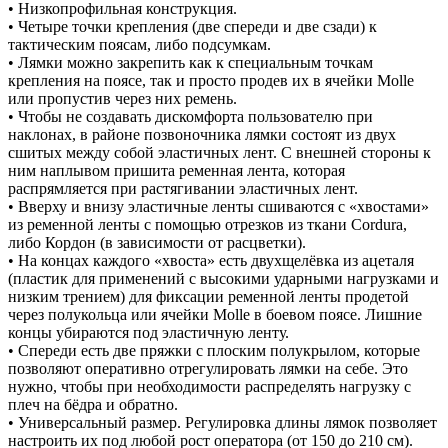
• Низкопрофильная конструкция.
• Четыре точки крепления (две спереди и две сзади) к
тактическим поясам, либо подсумкам.
• Лямки можно закрепить как к специальным точкам
крепления на поясе, так и просто продев их в ячейки Molle
или пропустив через них ремень.
• Чтобы не создавать дискомфорта пользователю при
наклонах, в районе позвоночника лямки состоят из двух
сшитых между собой эластичных лент. С внешней стороны к
ним наплывом пришита ременная лента, которая
распрямляется при растягивании эластичных лент.
• Вверху и внизу эластичные ленты сшиваются с «хвостами»
из ременной ленты с помощью отрезков из ткани Cordura,
либо Кордон (в зависимости от расцветки).
• На концах каждого «хвоста» есть двухщелёвка из ацеталя
(пластик для применений с высокими ударными нагрузками и
низким трением) для фиксации ременной ленты продетой
через полукольца или ячейки Molle в боевом поясе. Лишние
концы убираются под эластичную ленту.
• Спереди есть две пряжки с плоским полукрылом, которые
позволяют оперативно отрегулировать лямки на себе. Это
нужно, чтобы при необходимости распределять нагрузку с
плеч на бёдра и обратно.
• Универсальный размер. Регулировка длины лямок позволяет
настроить их под любой рост оператора (от 150 до 210 см).