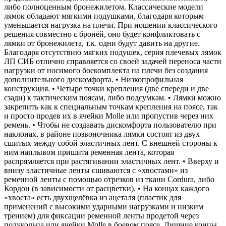
либо полноценным бронежилетом. Классические модели
лямок обладают мягкими подушками, благодаря которым
уменьшается нагрузка на плечи. При ношении классического
решения совместно с бронёй, оно будет конфликтовать с
лямки от бронежилета, т.к. одни будут давить на другие.
Благодаря отсутствию мягких подушек, серия плечевых лямок
ЛП СИБ отлично справляется со своей задачей переноса части
нагрузки от носимого боекомплекта на плечи без создания
дополнительного дискомфорта. • Низкопрофильная
конструкция. • Четыре точки крепления (две спереди и две
сзади) к тактическим поясам, либо подсумкам. • Лямки можно
закрепить как к специальным точкам крепления на поясе, так
и просто продев их в ячейки Molle или пропустив через них
ремень. • Чтобы не создавать дискомфорта пользователю при
наклонах, в районе позвоночника лямки состоят из двух
сшитых между собой эластичных лент. С внешней стороны к
ним наплывом пришита ременная лента, которая
распрямляется при растягивании эластичных лент. • Вверху и
внизу эластичные ленты сшиваются с «хвостами» из
ременной ленты с помощью отрезков из ткани Cordura, либо
Кордон (в зависимости от расцветки). • На концах каждого
«хвоста» есть двухщелёвка из ацеталя (пластик для
применений с высокими ударными нагрузками и низким
трением) для фиксации ременной ленты продетой через
полукольца или ячейки Molle в боевом поясе. Лишние концы