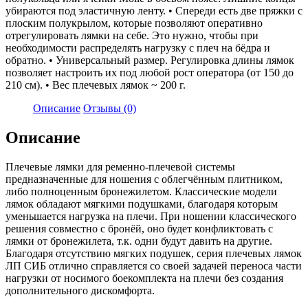
убираются под эластичную ленту. • Спереди есть две пряжки с
плоским полукрылом, которые позволяют оперативно
отрегулировать лямки на себе. Это нужно, чтобы при
необходимости распределять нагрузку с плеч на бёдра и
обратно. • Универсальный размер. Регулировка длины лямок
позволяет настроить их под любой рост оператора (от 150 до
210 см). • Вес плечевых лямок ~ 200 г.
Описание
Отзывы (0)
Описание
Плечевые лямки для ременно-плечевой системы
предназначенные для ношения с облегчённым плитником,
либо полноценным бронежилетом. Классические модели
лямок обладают мягкими подушками, благодаря которым
уменьшается нагрузка на плечи. При ношении классического
решения совместно с бронёй, оно будет конфликтовать с
лямки от бронежилета, т.к. одни будут давить на другие.
Благодаря отсутствию мягких подушек, серия плечевых лямок
ЛП СИБ отлично справляется со своей задачей переноса части
нагрузки от носимого боекомплекта на плечи без создания
дополнительного дискомфорта.