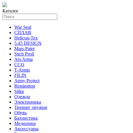
Каталог
War Seal
СПЛАВ
Helicon-Tex
5.45 DESIGN
Mars-Pater
Stich Profi
Ars Arma
ССО
T-Armis
FILIN
Army Project
Remington
Sitka
Одежда
Электроника
Тюнинг оружия
Обувь
Баллистика
Медицина
Аксессуары