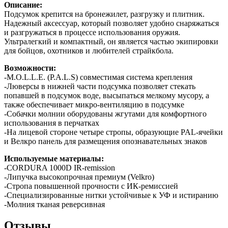
Описание:
Подсумок крепится на бронежилет, разгрузку и плитник.
Надежный аксессуар, который позволяет удобно снаряжаться
и разгружаться в процессе использования оружия.
Ультралегкий и компактный, он является частью экипировки
для бойцов, охотников и любителей страйкбола.
Возможности:
-M.O.L.L.E. (P.A.L.S) совместимая система крепления
-Люверсы в нижней части подсумка позволяет стекать
попавшей в подсумок воде, высыпаться мелкому мусору, а
также обеспечивает микро-вентиляцию в подсумке
-Собачки молнии оборудованы жгутами для комфортного
использования в перчатках
-На лицевой стороне четыре стропы, образующие PAL-ячейки
и Велкро панель для размещения опознавательных знаков
Используемые материалы:
-CORDURA 1000D IR-remission
-Липучка высокопрочная премиум (Velkro)
-Стропа повышенной прочности c ИК-ремиссией
-Специализированные нитки устойчивые к УФ и истиранию
-Молния тканая реверсивная
Отзывы