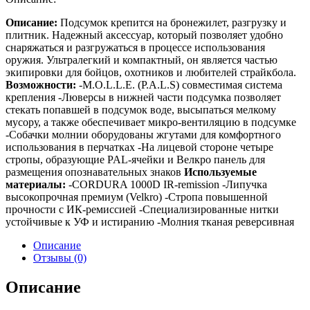
Описание:
Подсумок крепится на бронежилет, разгрузку и
плитник. Надежный аксессуар, который позволяет удобно
снаряжаться и разгружаться в процессе использования
оружия. Ультралегкий и компактный, он является частью
экипировки для бойцов, охотников и любителей страйкбола.
Возможности:
-M.O.L.L.E. (P.A.L.S) совместимая система
крепления -Люверсы в нижней части подсумка позволяет
стекать попавшей в подсумок воде, высыпаться мелкому
мусору, а также обеспечивает микро-вентиляцию в подсумке
-Собачки молнии оборудованы жгутами для комфортного
использования в перчатках -На лицевой стороне четыре
стропы, образующие PAL-ячейки и Велкро панель для
размещения опознавательных знаков
Используемые
материалы:
-CORDURA 1000D IR-remission -Липучка
высокопрочная премиум (Velkro) -Стропа повышенной
прочности c ИК-ремиссией -Специализированные нитки
устойчивые к УФ и истиранию -Молния тканая реверсивная
Описание
Отзывы (0)
Описание