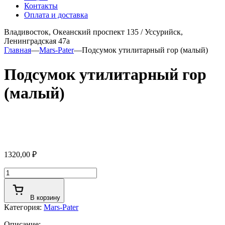
Контакты
Оплата и доставка
Владивосток, Океанский проспект 135
/
Уссурийск,
Ленинградская 47а
Главная
—
Mars-Pater
—
Подсумок утилитарный гор (малый)
Подсумок утилитарный гор
(малый)
1320,00
₽
Количество
товара
Подсумок
В корзину
утилитарный
Категория:
Mars-Pater
гор
(малый)
Описание: