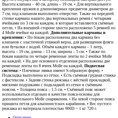
Высота клапана – 40 см, длина – 19 см. • Для вертикального
крепления оружия и длинномерных предметов диаметром до
7 см, под клапаном выполнено отверстие. Также на передней
стенке кармана нашито два вертикальных ремня с четырьмя
ячейками по 3 см на каждом, в которые вставляются съёмные
петли. • На внешней стороне хвоста расположено 5 ремней по
4 Molle ячейки на каждой.
Дополнительные карманы и
крепления:
• По бокам расположены два кармана без
клапанов с эластичной утяжкой верха, для размещения фляги
или бутылки с водой. Объём каждого кармана – 1 литр,
высота – 19 см, длина – 13 см, ширина – 5 см. • Также по
бокам нашиты по четыре ременные ленты по 2 ячейки Molle
на каждой. • На дне основного отделения расположены две
ременные ленты по 8 ячеек Molle на каждой.
Подвесная
система:
• Плечевые лямки имеют S-образную форму. •
Подкладка выполнена из сетки. • Есть съёмная грудная стяжка
с фастексом. • Задняя стенка рюкзака с жёсткой прокладкой,
мягкими подушками с подкладкой из сетки и съёмным
поясом. • Толщина пояса – 1,5 см. • Съёмный пояс может
использоваться отдельно в качестве пояса-основы для
дополнительного Molle снаряжения. • На левой стороне пояса
пришита петля для альпинистских карабинов. • Вес пустого
рюкзака из материала плотностью 900D ~ 1 кг 720 г.
Описание