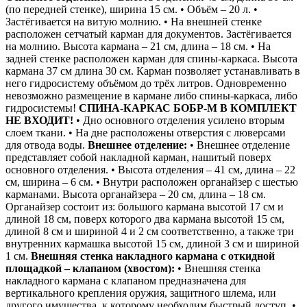
(по передней стенке), ширина 15 см. • Объём – 20 л. •
Застёгивается на витую молнию. • На внешней стенке
расположен сетчатый карман для документов. Застёгивается
на молнию. Высота кармана – 21 см, длина – 18 см. • На
задней стенке расположен карман для спины-каркаса. Высота
кармана 37 см длина 30 см. Карман позволяет устанавливать в
него гидросистему объёмом до трёх литров. Одновременно
невозможно размещение в кармане либо спины-каркаса, либо
гидросистемы!
СПИНА-КАРКАС БОБР-М В КОМПЛЕКТ
НЕ ВХОДИТ!
• Дно основного отделения усилено вторым
слоем ткани. • На дне расположены отверстия с люверсами
для отвода воды.
Внешнее отделение:
• Внешнее отделение
представляет собой накладной карман, нашитый поверх
основного отделения. • Высота отделения – 41 см, длина – 22
см, ширина – 6 см. • Внутри расположен органайзер с шестью
карманами. Высота органайзера – 20 см, длина – 18 см.
Органайзер состоит из: большого кармана высотой 17 см и
длиной 18 см, поверх которого два кармана высотой 15 см,
длиной 8 см и шириной 4 и 2 см соответственно, а также три
внутренних кармашка высотой 15 см, длиной 3 см и шириной
1 см.
Внешняя стенка накладного кармана с откидной
площадкой – клапаном (хвостом):
• Внешняя стенка
накладного кармана с клапаном предназначена для
вертикального крепления оружия, защитного шлема, или
другого имущества, к которому необходим быстрый доступ. •