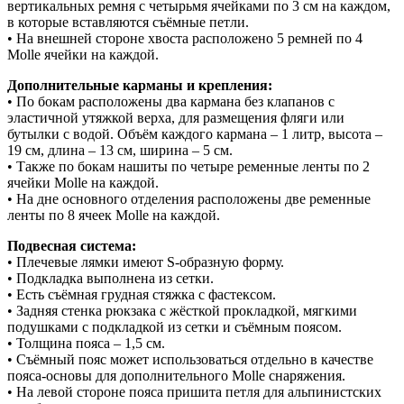
вертикальных ремня с четырьмя ячейками по 3 см на каждом,
в которые вставляются съёмные петли.
• На внешней стороне хвоста расположено 5 ремней по 4
Molle ячейки на каждой.
Дополнительные карманы и крепления:
• По бокам расположены два кармана без клапанов с
эластичной утяжкой верха, для размещения фляги или
бутылки с водой. Объём каждого кармана – 1 литр, высота –
19 см, длина – 13 см, ширина – 5 см.
• Также по бокам нашиты по четыре ременные ленты по 2
ячейки Molle на каждой.
• На дне основного отделения расположены две ременные
ленты по 8 ячеек Molle на каждой.
Подвесная система:
• Плечевые лямки имеют S-образную форму.
• Подкладка выполнена из сетки.
• Есть съёмная грудная стяжка с фастексом.
• Задняя стенка рюкзака с жёсткой прокладкой, мягкими
подушками с подкладкой из сетки и съёмным поясом.
• Толщина пояса – 1,5 см.
• Съёмный пояс может использоваться отдельно в качестве
пояса-основы для дополнительного Molle снаряжения.
• На левой стороне пояса пришита петля для альпинистских