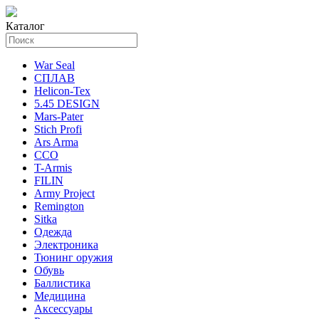
Каталог
War Seal
СПЛАВ
Helicon-Tex
5.45 DESIGN
Mars-Pater
Stich Profi
Ars Arma
ССО
T-Armis
FILIN
Army Project
Remington
Sitka
Одежда
Электроника
Тюнинг оружия
Обувь
Баллистика
Медицина
Аксессуары