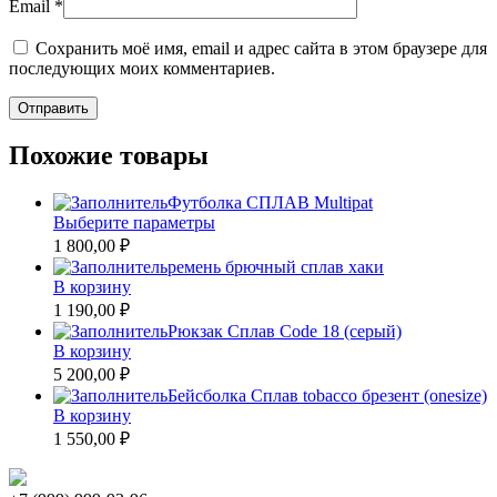
Email
*
Сохранить моё имя, email и адрес сайта в этом браузере для
последующих моих комментариев.
Похожие товары
Футболка СПЛАВ Multipat
Этот
Выберите параметры
товар
1 800,00 ₽
имеет
ремень брючный сплав хаки
несколько
В корзину
вариаций.
1 190,00 ₽
Опции
Рюкзак Сплав Code 18 (серый)
можно
В корзину
выбрать
5 200,00 ₽
на
Бейсболка Сплав tobacco брезент (onesize)
странице
В корзину
товара.
1 550,00 ₽