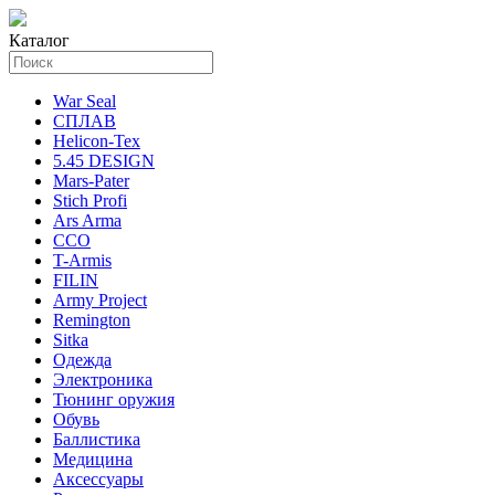
Каталог
War Seal
СПЛАВ
Helicon-Tex
5.45 DESIGN
Mars-Pater
Stich Profi
Ars Arma
ССО
T-Armis
FILIN
Army Project
Remington
Sitka
Одежда
Электроника
Тюнинг оружия
Обувь
Баллистика
Медицина
Аксессуары