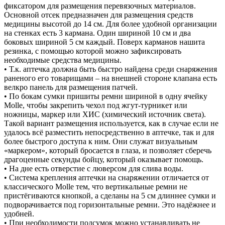
фиксатором для размещения перевязочных материалов.
Основной отсек предназначен для размещения средств
медицины высотой до 14 см. Для более удобной организации
на стенках есть 3 кармана. Один шириной 10 см и два
боковых шириной 5 см каждый. Поверх карманов нашита
резинка, с помощью которой можно зафиксировать
необходимые средства медицины.
• Т.к. аптечка должна быть быстро найдена среди снаряжения
раненого его товарищами – на внешней стороне клапана есть
велкро панель для размещения патчей.
• По бокам сумки пришиты ремни шириной в одну ячейку
Molle, чтобы закрепить чехол под жгут-турникет или
ножницы, маркер или ХИС (химический источник света).
Такой вариант размещения используется, как в случае если не
удалось всё разместить непосредственно в аптечке, так и для
более быстрого доступа к ним. Они служат визуальным
«маркером», который бросается в глаза, и позволяет сберечь
драгоценные секунды бойцу, который оказывает помощь.
• На дне есть отверстие с люверсом для слива воды.
• Система крепления аптечки на снаряжении отличается от
классического Molle тем, что вертикальные ремни не
пристёгиваются кнопкой, а сделаны на 5 см длиннее сумки и
подворачивается под горизонтальные ремни. Это надёжнее и
удобней.
• При необходимости подсумок можно устанавливать не