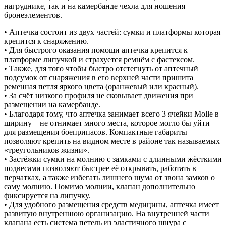
нагруднике, так и на камербанде чехла для ношения
бронеэлементов.
• Аптечка состоит из двух частей: сумки и платформы которая
крепится к снаряжению.
• Для быстрого оказания помощи аптечка крепится к
платформе липучкой и страхуется ремнём с фастексом.
• Также, для того чтобы быстро отстегнуть от аптечный
подсумок от снаряжения в его верхней части пришита
ременная петля яркого цвета (оранжевый или красный).
• За счёт низкого профиля не сковывает движения при
размещении на камербанде.
• Благодаря тому, что аптечка занимает всего 3 ячейки Molle в
ширину – не отнимает много места, которое могло бы уйти
для размещения боеприпасов. Компактные габариты
позволяют крепить на видном месте в районе так называемых
«треугольников жизни».
• Застёжки сумки на молнию с замками с длинными жёсткими
подвесами позволяют быстрее её открывать, работать в
перчатках, а также избегать лишнего шума от звона замков о
саму молнию. Помимо молнии, клапан дополнительно
фиксируется на липучку.
• Для удобного размещения средств медицины, аптечка имеет
развитую внутреннюю организацию. На внутренней части
клапана есть система петель из эластичного шнура с