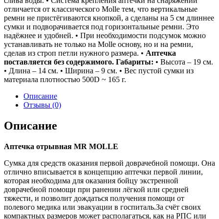
слива воды. • Система крепления аптечки на снаряжении
отличается от классического Molle тем, что вертикальные
ремни не пристёгиваются кнопкой, а сделаны на 5 см длиннее
сумки и подворачивается под горизонтальные ремни. Это
надёжнее и удобней. • При необходимости подсумок можно
устанавливать не только на Molle основу, но и на ремни,
сделав из строп петли нужного размера. •
Аптечка
поставляется без содержимого.
Габариты:
• Высота – 19 см.
• Длина – 14 см. • Ширина – 9 см. • Вес пустой сумки из
материала плотностью 500D ~ 165 г.
Описание
Отзывы (0)
Описание
Аптечка отрывная MR MOLLE
Сумка для средств оказания первой доврачебной помощи. Она
отлично вписывается в концепцию аптечки первой линии,
которая необходима для оказания бойцу экстренной
доврачебной помощи при ранении лёгкой или средней
тяжести, и позволит дождаться получения помощи от
полевого медика или эвакуации в госпиталь.За счёт своих
компактных размеров может располагаться, как на РПС или