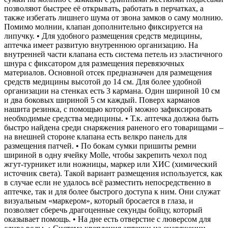
позволяют быстрее её открывать, работать в перчатках, а
также избегать лишнего шума от звона замков о саму молнию.
Помимо молнии, клапан дополнительно фиксируется на
липучку. • Для удобного размещения средств медицины,
аптечка имеет развитую внутреннюю организацию. На
внутренней части клапана есть система петель из эластичного
шнура с фиксатором для размещения перевязочных
материалов. Основной отсек предназначен для размещения
средств медицины высотой до 14 см. Для более удобной
организации на стенках есть 3 кармана. Один шириной 10 см
и два боковых шириной 5 см каждый. Поверх карманов
нашита резинка, с помощью которой можно зафиксировать
необходимые средства медицины. • Т.к. аптечка должна быть
быстро найдена среди снаряжения раненого его товарищами –
на внешней стороне клапана есть велкро панель для
размещения патчей. • По бокам сумки пришиты ремни
шириной в одну ячейку Molle, чтобы закрепить чехол под
жгут-турникет или ножницы, маркер или ХИС (химический
источник света). Такой вариант размещения используется, как
в случае если не удалось всё разместить непосредственно в
аптечке, так и для более быстрого доступа к ним. Они служат
визуальным «маркером», который бросается в глаза, и
позволяет сберечь драгоценные секунды бойцу, который
оказывает помощь. • На дне есть отверстие с люверсом для