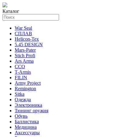
Каталог
War Seal
СПЛАВ
Helicon-Tex
5.45 DESIGN
Mars-Pater
Stich Profi
Ars Arma
ССО
T-Armis
FILIN
Army Project
Remington
Sitka
Одежда
Электроника
Тюнинг оружия
Обувь
Баллистика
Медицина
Аксессуары