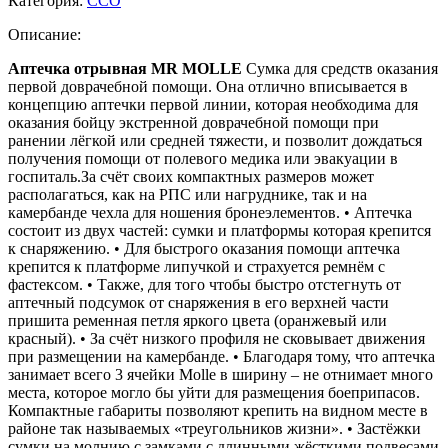
Категория:
ССО
MR
MOLLE
Описание:
(MultiCam)
Аптечка отрывная MR MOLLE
Сумка для средств оказания
первой доврачебной помощи. Она отлично вписывается в
концепцию аптечки первой линии, которая необходима для
оказания бойцу экстренной доврачебной помощи при
ранении лёгкой или средней тяжести, и позволит дождаться
получения помощи от полевого медика или эвакуации в
госпиталь.За счёт своих компактных размеров может
располагаться, как на РПС или нагруднике, так и на
камербанде чехла для ношения бронеэлементов. • Аптечка
состоит из двух частей: сумки и платформы которая крепится
к снаряжению. • Для быстрого оказания помощи аптечка
крепится к платформе липучкой и страхуется ремнём с
фастексом. • Также, для того чтобы быстро отстегнуть от
аптечный подсумок от снаряжения в его верхней части
пришита ременная петля яркого цвета (оранжевый или
красный). • За счёт низкого профиля не сковывает движения
при размещении на камербанде. • Благодаря тому, что аптечка
занимает всего 3 ячейки Molle в ширину – не отнимает много
места, которое могло бы уйти для размещения боеприпасов.
Компактные габариты позволяют крепить на видном месте в
районе так называемых «треугольников жизни». • Застёжки
сумки на молнию с замками с длинными жёсткими подвесами