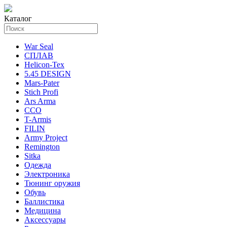
Каталог
War Seal
СПЛАВ
Helicon-Tex
5.45 DESIGN
Mars-Pater
Stich Profi
Ars Arma
ССО
T-Armis
FILIN
Army Project
Remington
Sitka
Одежда
Электроника
Тюнинг оружия
Обувь
Баллистика
Медицина
Аксессуары