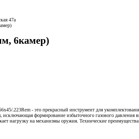
кая 47а
камер)
мм, 6камер)
6х45/.223Rem - это прекрасный инструмент для укомплектовани
я, исключающая формирование избыточного газового давления в
нижает нагрузку на механизмы оружия. Технические преимуществ