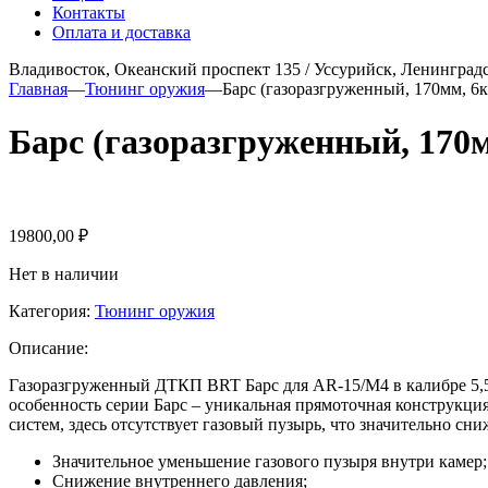
Контакты
Оплата и доставка
Владивосток, Океанский проспект 135
/
Уссурийск, Ленинградс
Главная
—
Тюнинг оружия
—
Барс (газоразгруженный, 170мм, 6
Барс (газоразгруженный, 170
19800,00
₽
Нет в наличии
Категория:
Тюнинг оружия
Описание:
Газоразгруженный ДТКП BRT Барс для AR-15/M4 в калибре 5,5
особенность серии Барс – уникальная прямоточная конструкци
систем, здесь отсутствует газовый пузырь, что значительно с
Значительное уменьшение газового пузыря внутри камер;
Снижение внутреннего давления;