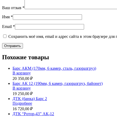
Ваш отзыв
*
Имя
*
Email
*
Сохранить моё имя, email и адрес сайта в этом браузере д
Похожие товары
Барс АКМ (170мм, 6 камер, сталь, газоразгруз)
В корзину
20 350,00 ₽
Барс АК 12 (190мм, 6 камер, газоразгруз, байонет)
В корзину
19 250,00 ₽
ДТК (банка) Барс 2
Подробнее
16 720,00 ₽
ДТК “Ротор-43” АК-12