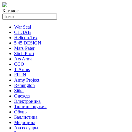
Каталог
War Seal
СПЛАВ
Helicon-Tex
5.45 DESIGN
Mars-Pater
Stich Profi
Ars Arma
ССО
T-Armis
FILIN
Army Project
Remington
Sitka
Одежда
Электроника
Тюнинг оружия
Обувь
Баллистика
Медицина
Аксессуары