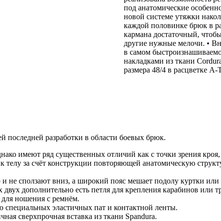
под анатомические особенно
новой системе утяжки накол
каждой половинке брюк в ра
кармана достаточный, чтобы
другие нужные мелочи. • Вн
в самом быстроизнашиваемо
накладками из ткани Cordur
размера 48/4 в расцветке A-T
 последней разработки в области боевых брюк.
ако имеют ряд существенных отличий как с точки зрения кроя, 
 телу за счёт конструкции повторяющей анатомическую структу
и не сползают вниз, а широкий пояс мешает подолу куртки или н
 двух дополнительно есть петля для крепления карабинов или т
 для ношения с ремнём.
ью специальных эластичных пат и контактной ленты.
чная сверхпрочная вставка из ткани Spandura.