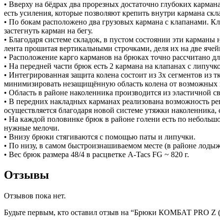
• Вверху на бёдрах два прорезных достаточно глубоких карман
есть усиления, которые позволяют крепить внутри кармана скл
• По бокам расположено два грузовых кармана с клапанами. К
застегнуть карман на бегу.
• Благодаря системе складок, в пустом состоянии эти карманы
лента прошитая вертикальными строчками, деля их на две яче
• Расположение карго карманов на брюках точно рассчитано 
• На передней части брюк есть 2 кармана на клапанах с липучк
• Интегрированная защита колена состоит из 3х сегментов из 
минимизировать незащищённую область колена от возможных
• Область в районе наколенника производится из эластичной с
• В передних накладных карманах реализована возможность ре
осуществляется благодаря новой системе утяжки наколенника, 
• На каждой половинке брюк в районе голени есть по небольшо
нужные мелочи.
• Внизу брюки стягиваются с помощью паты и липучки.
• По низу, в самом быстроизнашиваемом месте (в районе лодыж
• Вес брюк размера 48/4 в расцветке A-Tacs FG ~ 820 г.
Отзывы
Отзывов пока нет.
Будьте первым, кто оставил отзыв на “Брюки КОМБАТ PRO Z (