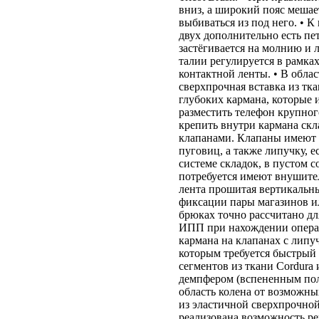
вниз, а широкий пояс мешае
выбиваться из под него. • 
двух дополнительно есть пе
застёгивается на молнию и 
талии регулируется в рамка
контактной ленты. • В обла
сверхпрочная вставка из тка
глубоких кармана, которые 
разместить телефон крупног
крепить внутри кармана скл
клапанами. Клапаны имеют 
пуговиц, а также липучку, е
системе складок, в пустом 
потребуется имеют внушите
лента прошитая вертикальны
фиксации пары магазинов ил
брюках точно рассчитано д
ИПП при нахождении операто
кармана на клапанах с липу
которым требуется быстрый 
сегментов из ткани Cordura
демпфером (вспененным по
область колена от возможны
из эластичной сверхпрочной
реализована возможность ре