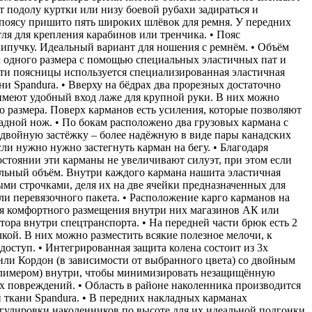
т подолу куртки или низу боевой рубахи задираться и
К поясу пришито пять широких шлёвок для ремня. У передних
тля для крепления карабинов или тренчика. • Пояс
липучку. Идеальный вариант для ношения с ремнём. • Объём
х одного размера с помощью специальных эластичных пат и
сти поясницы используется специализированная эластичная
ни Spandura. • Вверху на бёдрах два прорезных достаточно
имеют удобный вход лаже для крупной руки. В них можно
о размера. Поверх карманов есть усиления, которые позволяют
адной нож. • По бокам расположено два грузовых кармана с
двойную застёжку – более надёжную в виде пары канадских
сли нужно нужно застегнуть карман на бегу. • Благодаря
состоянии эти карманы не увеличивают силуэт, при этом если
льный объём. Внутри каждого кармана нашита эластичная
ми строчками, деля их на две ячейки предназначенных для
и перевязочного пакета. • Расположение карго карманов на
ля комфортного размещения внутри них магазинов АК или
ра внутри спецтранспорта. • На передней части брюк есть 2
чкой. В них можно разместить всякие полезное мелочи, к
доступ. • Интегрированная защита колена состоит из 3х
 или Кордон (в зависимости от выбранного цвета) со двойным
лимером) внутри, чтобы минимизировать незащищённую
х повреждений. • Область в районе наколенника производится
 ткани Spandura. • В передних накладных карманах
гулировки наколенников по высоте для их идеальной подгонки