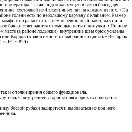
сти оператора. Также подгонка осуществляется благодаря
енника, состоящей из 4 эластичных пат на каждом из них. • На
йоне голени есть по небольшому карману с клапаном. Размер
 комфортно разместить в нём перевязочный пакет, жгут или
изу брюки стягиваются с помощью паты и липучки. • По низу,
м месте (в районе лодыжки), внутренние швы брюк усилены
a или Кордон (в зависимости от выбранного цвета). • Вес брюк
acs FG ~ 820 г.
так и с точки зрения общего функционала.
ру тела. С внутренней стороны пояса брюк используется
изу боевой рубахи задираться и выбиваться из под него.
ренчика.