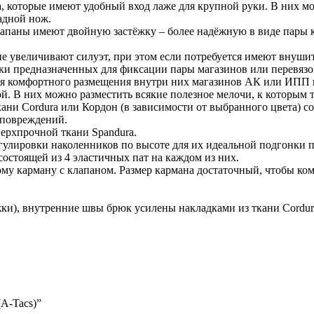
а, которые имеют удобный вход лаже для крупной руки. В них м
адной нож.
лапаны имеют двойную застёжку – более надёжную в виде пары 
 не увеличивают силуэт, при этом если потребуется имеют внуш
йки предназначенных для фиксации пары магазинов или перевязо
для комфортного размещения внутри них магазинов АК или ИПП 
ой. В них можно разместить всякие полезное мелочи, к которым 
ткани Cordura или Кордон (в зависимости от выбранного цвета)
 повреждений.
верхпрочной ткани Spandura.
гулировки наколенников по высоте для их идеальной подгонки 
состоящей из 4 эластичных пат на каждом из них.
му карману с клапаном. Размер кармана достаточный, чтобы ком
ки), внутренние швы брюк усилены накладками из ткани Cordura
A-Tacs)”