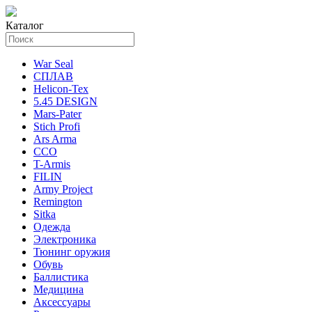
Каталог
War Seal
СПЛАВ
Helicon-Tex
5.45 DESIGN
Mars-Pater
Stich Profi
Ars Arma
ССО
T-Armis
FILIN
Army Project
Remington
Sitka
Одежда
Электроника
Тюнинг оружия
Обувь
Баллистика
Медицина
Аксессуары