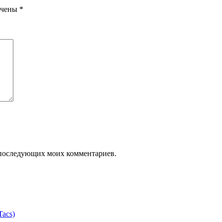
ечены
*
ля последующих моих комментариев.
acs)