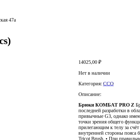
кая 47а
s)
14025,00
₽
Нет в наличии
Категория:
ССО
Описание:
Брюки КОМБАТ PRO Z
Бр
последней разработки в обл
привычные G3, однако имеют
точки зрения общего функци
прилегающим к телу за счёт
внутренней стороны пояса б
Tricot Brush. • При правил