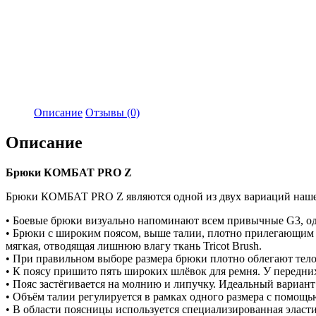
Описание
Отзывы (0)
Описание
Брюки КОМБАТ PRO Z
Брюки КОМБАТ PRO Z являются одной из двух вариаций нашей
• Боевые брюки визуально напоминают всем привычные G3, одн
• Брюки с широким поясом, выше талии, плотно прилегающим к
мягкая, отводящая лишнюю влагу ткань Tricot Brush.
• При правильном выборе размера брюки плотно облегают тело 
• К поясу пришито пять широких шлёвок для ремня. У передних
• Пояс застёгивается на молнию и липучку. Идеальный вариант
• Объём талии регулируется в рамках одного размера с помощ
• В области поясницы используется специализированная эласти