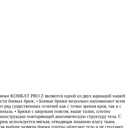
юки КОМБАТ PRO Z являются одной из двух вариаций нашей
асти боевых брюк. • Боевые брюки визуально напоминают всем
 ряд существенных отличий как с точки зрения кроя, так и с
онала. • Брюки с широким поясом, выше талии, плотно
 конструкции повторяющей анатомическую структуру тела. С
рюк используется мягкая, отводящая лишнюю влагу ткань
ьном выборе размера брюки плотно облегают тело и не сползают