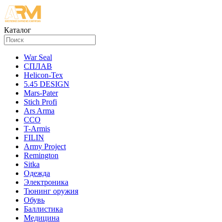
Каталог
War Seal
СПЛАВ
Helicon-Tex
5.45 DESIGN
Mars-Pater
Stich Profi
Ars Arma
ССО
T-Armis
FILIN
Army Project
Remington
Sitka
Одежда
Электроника
Тюнинг оружия
Обувь
Баллистика
Медицина