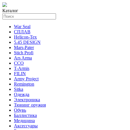
Каталог
War Seal
СПЛАВ
Helicon-Tex
5.45 DESIGN
Mars-Pater
Stich Profi
Ars Arma
ССО
T-Armis
FILIN
Army Project
Remington
Sitka
Одежда
Электроника
Тюнинг оружия
Обувь
Баллистика
Медицина
Аксессуары