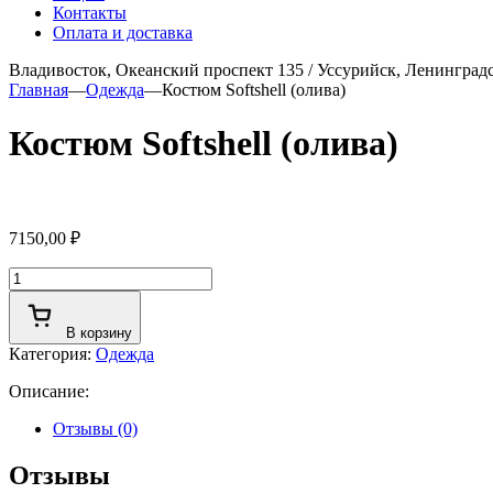
Контакты
Оплата и доставка
Владивосток, Океанский проспект 135
/
Уссурийск, Ленинградс
Главная
—
Одежда
—
Костюм Softshell (олива)
Костюм Softshell (олива)
7150,00
₽
Количество
товара
Костюм
В корзину
Softshell
Категория:
Одежда
(олива)
Описание:
Отзывы (0)
Отзывы