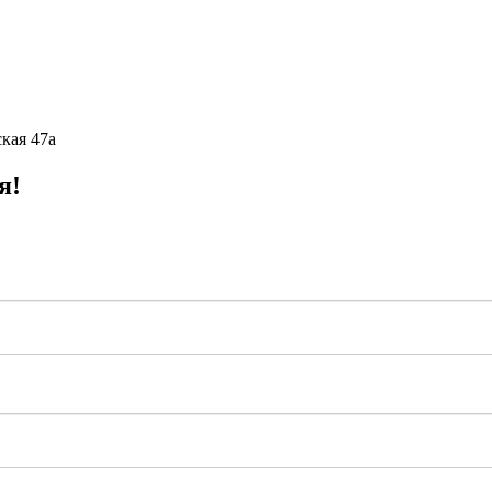
кая 47а
я!