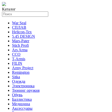
Каталог
War Seal
СПЛАВ
Helicon-Tex
5.45 DESIGN
Mars-Pater
Stich Profi
Ars Arma
ССО
T-Armis
FILIN
Army Project
Remington
Sitka
Одежда
Электроника
Тюнинг оружия
Обувь
Баллистика
Медицина
Аксессуары