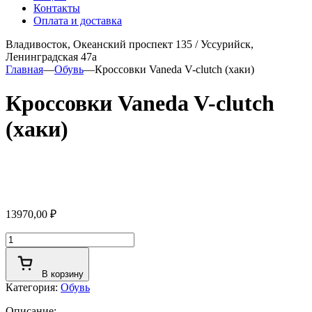
Контакты
Оплата и доставка
Владивосток, Океанский проспект 135
/
Уссурийск,
Ленинградская 47а
Главная
—
Обувь
—
Кроссовки Vaneda V-clutch (хаки)
Кроссовки Vaneda V-clutch
(хаки)
13970,00
₽
Количество
товара
Кроссовки
В корзину
Vaneda
Категория:
Обувь
V-
clutch
Описание: