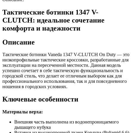
(хаки)
Тактические ботинки 1347 V-
CLUTCH: идеальное сочетание
комфорта и надежности
Описание
Тактические ботинки Vaneda 1347 V-CLUTCH On Duty — это
низкопрофильные тактические кроссовки, разработанные для
эксплуатации на пересеченной местности. Данная модель
успешно сочетает в себе тактическую функциональность и
городской стиль, что делает ее отличным выбором как для
профессионального использования, так и для повседневного
ношения в городских условиях.
Ключевые особенности
Материалы верха:
Внешняя часть выполнена из водонепроницаемого
дышащего нубука
Вставки из высокопрочной ткани Кордура (Poliamid 6.6)