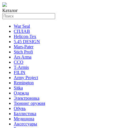
Каталог
War Seal
СПЛАВ
Helicon-Tex
5.45 DESIGN
Mars-Pater
Stich Profi
Ars Arma
ССО
T-Armis
FILIN
Army Project
Remington
Sitka
Одежда
Электроника
Тюнинг оружия
Обувь
Баллистика
Медицина
Аксессуары