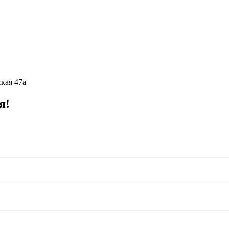
кая 47а
я!