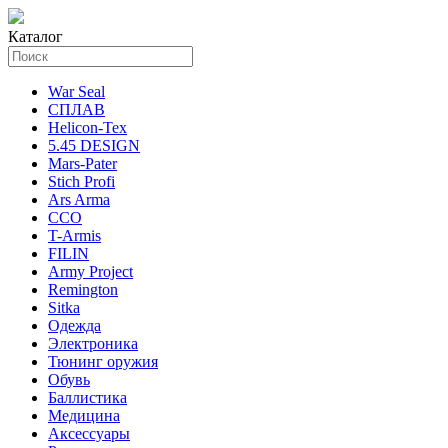
Каталог
War Seal
СПЛАВ
Helicon-Tex
5.45 DESIGN
Mars-Pater
Stich Profi
Ars Arma
ССО
T-Armis
FILIN
Army Project
Remington
Sitka
Одежда
Электроника
Тюнинг оружия
Обувь
Баллистика
Медицина
Аксессуары