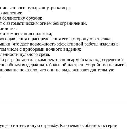
ние газового пузыря внутри камер;
 давления;
 баллистику оружия;
т с автоматическим огнем без ограничений.
оинства:
 и компенсация подскока;
го давления и распределения его в сторону от стрелка;
шки, что дает возможность эффективной работы изделия в
 том числе с приборами ночного видения;
енности дульного среза.
о разработана для комплектования армейских подразделений
особным выдерживать большой настрел. Устройство не имеет
тирование показало, что они не выдерживают длительную
.
ущего интенсивную стрельбу. Ключевая особенность серии