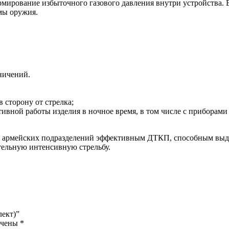
мирование избыточного газового давления внутри устройства. В
мы оружия.
ничений.
 сторону от стрелка;
ивной работы изделия в ночное время, в том числе с приборами
 армейских подразделений эффективным ДТКП, способным выдер
тельную интенсивную стрельбу.
лект)”
ечены
*