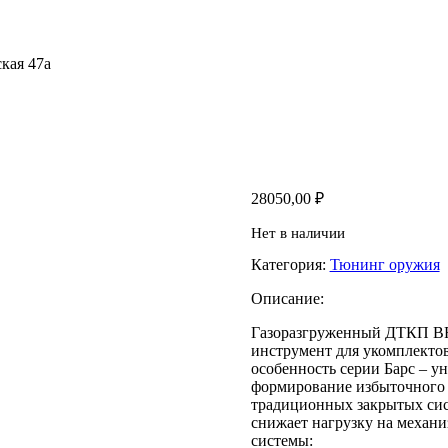
кая 47а
28050,00
₽
Нет в наличии
Категория:
Тюнинг оружия
Описание:
Газоразгруженный ДТКП BRT
инструмент для укомплекто
особенность серии Барс – у
формирование избыточного г
традиционных закрытых сист
снижает нагрузку на механ
системы: