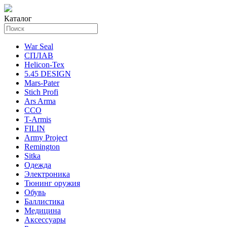
Каталог
War Seal
СПЛАВ
Helicon-Tex
5.45 DESIGN
Mars-Pater
Stich Profi
Ars Arma
ССО
T-Armis
FILIN
Army Project
Remington
Sitka
Одежда
Электроника
Тюнинг оружия
Обувь
Баллистика
Медицина
Аксессуары