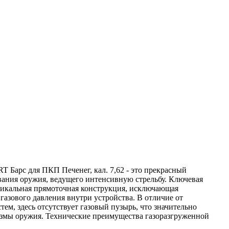
 Барс для ПКП Печенег, кал. 7,62 - это прекрасный
вания оружия, ведущего интенсивную стрельбу. Ключевая
никальная прямоточная конструкция, исключающая
азового давления внутри устройства. В отличие от
ем, здесь отсутствует газовый пузырь, что значительно
измы оружия. Технические преимущества газоразгруженной