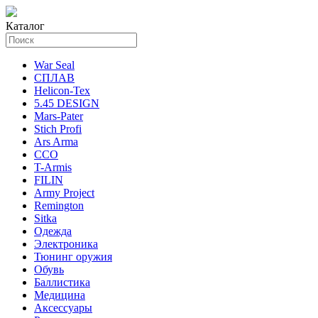
Каталог
War Seal
СПЛАВ
Helicon-Tex
5.45 DESIGN
Mars-Pater
Stich Profi
Ars Arma
ССО
T-Armis
FILIN
Army Project
Remington
Sitka
Одежда
Электроника
Тюнинг оружия
Обувь
Баллистика
Медицина
Аксессуары