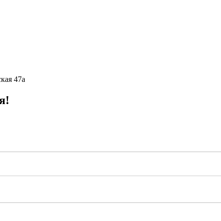
кая 47а
я!