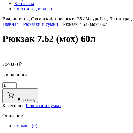
Контакты
Оплата и доставка
Владивосток, Океанский проспект 135
/
Уссурийск, Ленинградс
Главная
—
Рюкзаки и сумки
—
Рюкзак 7.62 (мох) 60л
Рюкзак 7.62 (мох) 60л
7040,00
₽
3 в наличии
Количество
товара
Рюкзак
В корзину
7.62
Категория:
Рюкзаки и сумки
(мох)
60л
Описание:
Отзывы (0)