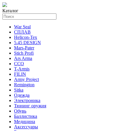
Каталог
War Seal
СПЛАВ
Helicon-Tex
5.45 DESIGN
Mars-Pater
Stich Profi
Ars Arma
ССО
T-Armis
FILIN
Army Project
Remington
Sitka
Одежда
Электроника
Тюнинг оружия
Обувь
Баллистика
Медицина
Аксессуары