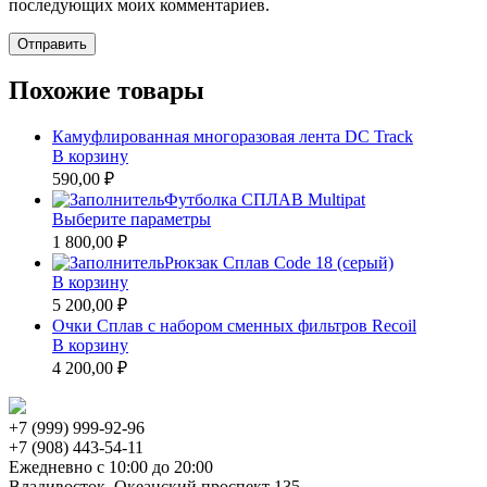
последующих моих комментариев.
Похожие товары
Камуфлированная многоразовая лента DC Track
В корзину
590,00 ₽
Футболка СПЛАВ Multipat
Этот
Выберите параметры
товар
1 800,00 ₽
имеет
Рюкзак Сплав Code 18 (серый)
несколько
В корзину
вариаций.
5 200,00 ₽
Опции
Очки Сплав с набором сменных фильтров Recoil
можно
В корзину
выбрать
4 200,00 ₽
на
странице
товара.
+7 (999) 999-92-96
+7 (908) 443-54-11
Ежедневно с 10:00 до 20:00
Владивосток, Океанский проспект 135