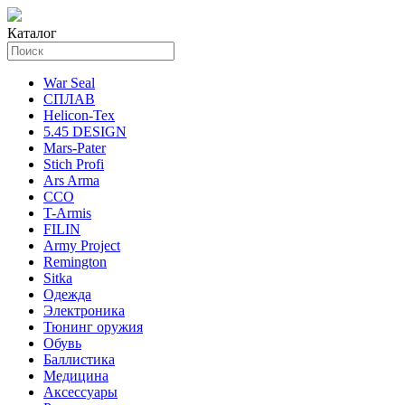
Каталог
War Seal
СПЛАВ
Helicon-Tex
5.45 DESIGN
Mars-Pater
Stich Profi
Ars Arma
ССО
T-Armis
FILIN
Army Project
Remington
Sitka
Одежда
Электроника
Тюнинг оружия
Обувь
Баллистика
Медицина
Аксессуары