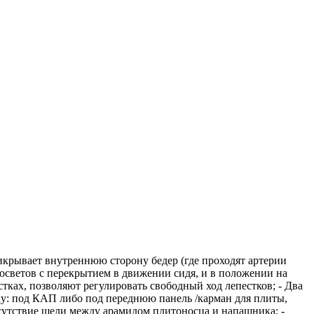
икрывает внутреннюю сторону бедер (где проходят артерии
осветов с перекрытием в движении сидя, и в положении на
стках, позволяют регулировать свободный ход лепестков; - Два
у: под КАП либо под переднюю панель /карман для плиты,
сутствие щели между арамидом плитоносца и напашника; -