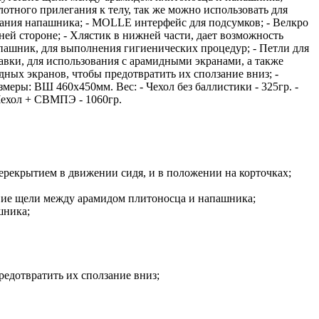
лотного прилегания к телу, так же можно использовать для
ания напашника; - MOLLE интерфейс для подсумков; - Велкро
ей стороне; - Хлястик в нижней части, дает возможность
пашник, для выполнения гигиенических процедур; - Петли для
авки, для использования с арамидными экранами, а также
дных экранов, чтобы предотвратить их сползание вниз; -
меры: ВШ 460х450мм. Вес: - Чехол без баллистики - 325гр. -
 Чехол + СВМПЭ - 1060гр.
ерекрытием в движении сидя, и в положении на корточках;
твие щели между арамидом плитоносца и напашника;
шника;
редотвратить их сползание вниз;