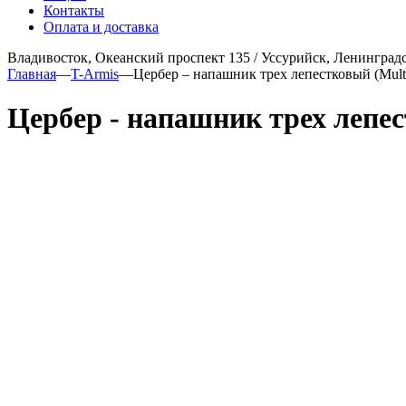
Контакты
Оплата и доставка
Владивосток, Океанский проспект 135
/
Уссурийск, Ленинградс
Главная
—
T-Armis
—
Цербер – напашник трех лепестковый (Mul
Цербер - напашник трех лепе