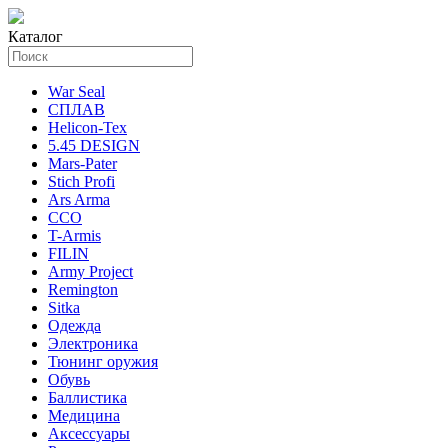
Каталог
War Seal
СПЛАВ
Helicon-Tex
5.45 DESIGN
Mars-Pater
Stich Profi
Ars Arma
ССО
T-Armis
FILIN
Army Project
Remington
Sitka
Одежда
Электроника
Тюнинг оружия
Обувь
Баллистика
Медицина
Аксессуары