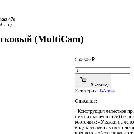
кая 47а
tiCam)
стковый (MultiCam)
5500,00
₽
Количество
товара
Цербер
В корзину
-
Категория:
T-Armis
напашник
трех
Описание:
лепестковый
(MultiCam)
- Конструкция лепестков пр
нижних конечностей) без пр
корточках; - Утяжки на лепе
вида крепления к плитоносц
крепления обеспечивают от