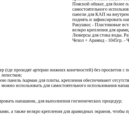
Поясной обхват, для более п
самостоятельного использов
панели для КАП на внутренн
поднять и зафиксировать на
Ракушки; - Пластиковые вст
велкро крепления для арами
Люверсы для стока воды. Раз
Чехол + Арамид - 1045гр. -
 (где проходят артерии нижних конечностей) без просветов с п
 лепестков;
нюю панель /карман для плиты, крепления обеспечивают отсутс
же можно использовать для самостоятельного использования напа
сировать напашник, для выполнения гигиенических процедур;
ами, а также велкро крепления для арамидных экранов, чтобы п