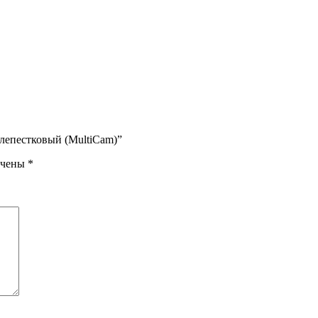
 лепестковый (MultiCam)”
ечены
*