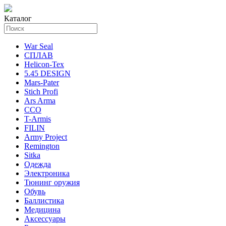
Каталог
War Seal
СПЛАВ
Helicon-Tex
5.45 DESIGN
Mars-Pater
Stich Profi
Ars Arma
ССО
T-Armis
FILIN
Army Project
Remington
Sitka
Одежда
Электроника
Тюнинг оружия
Обувь
Баллистика
Медицина
Аксессуары