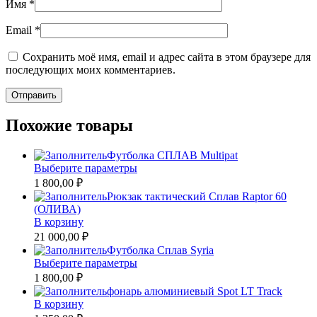
Имя
*
Email
*
Сохранить моё имя, email и адрес сайта в этом браузере для
последующих моих комментариев.
Похожие товары
Футболка СПЛАВ Multipat
Этот
Выберите параметры
товар
1 800,00 ₽
имеет
Рюкзак тактический Сплав Raptor 60
несколько
(ОЛИВА)
вариаций.
В корзину
Опции
21 000,00 ₽
можно
Футболка Сплав Syria
выбрать
Этот
Выберите параметры
на
товар
1 800,00 ₽
странице
имеет
фонарь алюминиевый Spot LT Track
товара.
несколько
В корзину
вариаций.