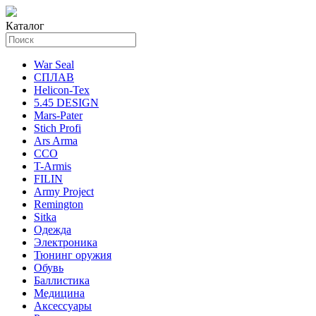
Каталог
War Seal
СПЛАВ
Helicon-Tex
5.45 DESIGN
Mars-Pater
Stich Profi
Ars Arma
ССО
T-Armis
FILIN
Army Project
Remington
Sitka
Одежда
Электроника
Тюнинг оружия
Обувь
Баллистика
Медицина
Аксессуары